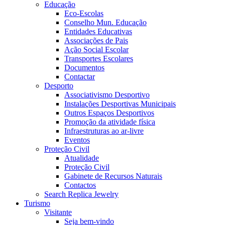
Educação
Eco-Escolas
Conselho Mun. Educação
Entidades Educativas
Associações de Pais
Ação Social Escolar
Transportes Escolares
Documentos
Contactar
Desporto
Associativismo Desportivo
Instalações Desportivas Municipais
Outros Espaços Desportivos
Promoção da atividade física
Infraestruturas ao ar-livre
Eventos
Proteção Civil
Atualidade
Proteção Civil
Gabinete de Recursos Naturais
Contactos
Search Replica Jewelry
Turismo
Visitante
Seja bem-vindo