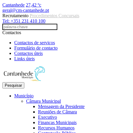
Cantanhede
27,42 ºc
geral@cm-cantanhede.pt
Recrutamento
Procedimentos Concursais
Tel: +351 231 410 100
Contactos
Contactos de serviços
Formulário de contacto
Contactos úteis
Links úteis
Pesquisar
Município
Câmara Municipal
Mensagem da Presidente
Reuniões de Câmara
Executivo
Finanças Municipais
Recursos Humanos