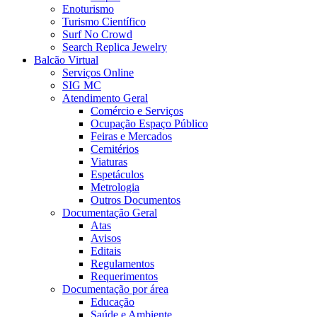
Enoturismo
Turismo Científico
Surf No Crowd
Search Replica Jewelry
Balcão Virtual
Serviços Online
SIG MC
Atendimento Geral
Comércio e Serviços
Ocupação Espaço Público
Feiras e Mercados
Cemitérios
Viaturas
Espetáculos
Metrologia
Outros Documentos
Documentação Geral
Atas
Avisos
Editais
Regulamentos
Requerimentos
Documentação por área
Educação
Saúde e Ambiente