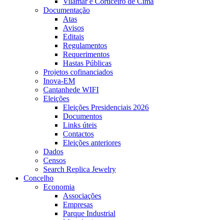
Vilamar e Corticeiro de Cima
Documentação
Atas
Avisos
Editais
Regulamentos
Requerimentos
Hastas Públicas
Projetos cofinanciados
Inova-EM
Cantanhede WIFI
Eleições
Eleições Presidenciais 2026
Documentos
Links úteis
Contactos
Eleições anteriores
Dados
Censos
Search Replica Jewelry
Concelho
Economia
Associações
Empresas
Parque Industrial