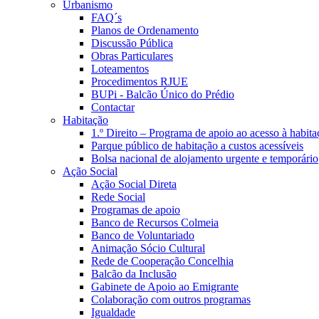
Urbanismo
FAQ´s
Planos de Ordenamento
Discussão Pública
Obras Particulares
Loteamentos
Procedimentos RJUE
BUPi - Balcão Único do Prédio
Contactar
Habitação
1.º Direito – Programa de apoio ao acesso à habita
Parque público de habitação a custos acessíveis
Bolsa nacional de alojamento urgente e temporário
Ação Social
Ação Social Direta
Rede Social
Programas de apoio
Banco de Recursos Colmeia
Banco de Voluntariado
Animação Sócio Cultural
Rede de Cooperação Concelhia
Balcão da Inclusão
Gabinete de Apoio ao Emigrante
Colaboração com outros programas
Igualdade