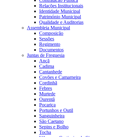
Contratação Pública
Relações Institucionais
Identidade Municipal
Património Municipal
Qualidade e Auditorias
Assembleia Municipal
Composição
Sessões
Regimento
Documentos
Juntas de Freguesia
Ançã
Cadima
Cantanhede
Covões e Camarneira
Cordinhã
Febres
Murtede
Ourentã
Pocariça
Portunhos e Outil
Sanguinheira
São Caetano
Sepins e Bolho
Tocha