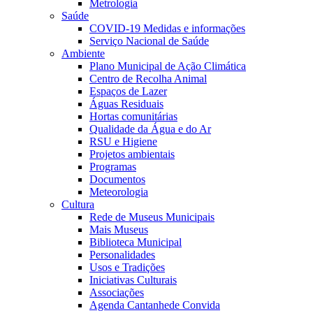
Metrologia
Saúde
COVID-19 Medidas e informações
Serviço Nacional de Saúde
Ambiente
Plano Municipal de Ação Climática
Centro de Recolha Animal
Espaços de Lazer
Águas Residuais
Hortas comunitárias
Qualidade da Água e do Ar
RSU e Higiene
Projetos ambientais
Programas
Documentos
Meteorologia
Cultura
Rede de Museus Municipais
Mais Museus
Biblioteca Municipal
Personalidades
Usos e Tradições
Iniciativas Culturais
Associações
Agenda Cantanhede Convida