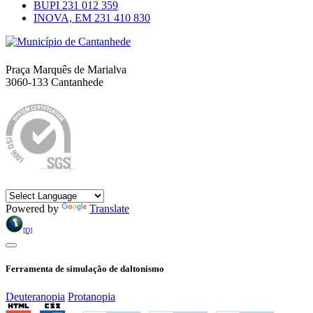
BUPI
231 012 359
INOVA, EM
231 410 830
Município de Cantanhede
Praça Marquês de Marialva
3060-133 Cantanhede
Política da Qualidade
Idioma
Powered by
Translate
[D]
Ferramenta de simulação de daltonismo
Deuteranopia
Protanopia