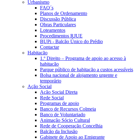
Urbanismo
FAQ´s
Planos de Ordenamento
Discussão Pública
Obras Particulares
Loteamentos
Procedimentos RJUE
BUPi - Balcão Único do Prédio
Contactar
Habitação
1.º Direito – Programa de apoio ao acesso à
habitação
Parque público de habitação a custos acessíveis
Bolsa nacional de alojamento urgente e
temporário
Ação Social
Ação Social Direta
Rede Social
Programas de apoio
Banco de Recursos Colmeia
Banco de Voluntariado
Animação Sócio Cultural
Rede de Cooperação Concelhia
Balcão da Inclusão
Gabinete de Apoio ao Emigrante