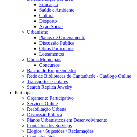
Educação
Saúde e Ambiente
Cultura
Desporto
Ação Social
Urbanismo
Planos de Ordenamento
Discussão Pública
Obras Particulares
Loteamentos
Obras Municipais
Concursos
Balcão do Empreendedor
Rede de Bibliotecas de Cantanhede - Catálogo Online
Transportes escolares
Search Replica Jewelry
Participar
Orçamento Participativo
Serviços Online
Reabilitação Urbana
Discussão Pública
Planos Urbanisticos em Desenvolvimento
Contactos dos Serviços
Elogios / Sugestões / Reclamações
Contactos úteis