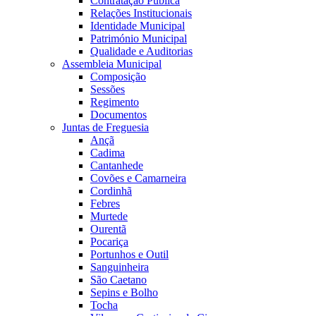
Contratação Pública
Relações Institucionais
Identidade Municipal
Património Municipal
Qualidade e Auditorias
Assembleia Municipal
Composição
Sessões
Regimento
Documentos
Juntas de Freguesia
Ançã
Cadima
Cantanhede
Covões e Camarneira
Cordinhã
Febres
Murtede
Ourentã
Pocariça
Portunhos e Outil
Sanguinheira
São Caetano
Sepins e Bolho
Tocha