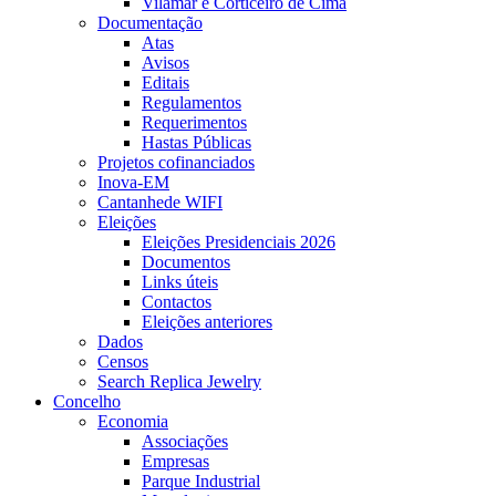
Vilamar e Corticeiro de Cima
Documentação
Atas
Avisos
Editais
Regulamentos
Requerimentos
Hastas Públicas
Projetos cofinanciados
Inova-EM
Cantanhede WIFI
Eleições
Eleições Presidenciais 2026
Documentos
Links úteis
Contactos
Eleições anteriores
Dados
Censos
Search Replica Jewelry
Concelho
Economia
Associações
Empresas
Parque Industrial