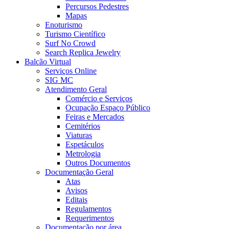
Percursos Pedestres
Mapas
Enoturismo
Turismo Científico
Surf No Crowd
Search Replica Jewelry
Balcão Virtual
Serviços Online
SIG MC
Atendimento Geral
Comércio e Serviços
Ocupação Espaço Público
Feiras e Mercados
Cemitérios
Viaturas
Espetáculos
Metrologia
Outros Documentos
Documentação Geral
Atas
Avisos
Editais
Regulamentos
Requerimentos
Documentação por área