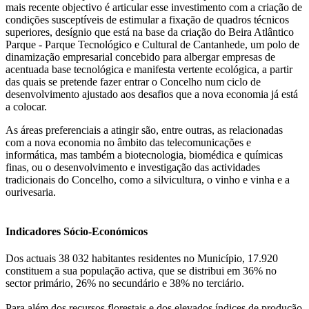
mais recente objectivo é articular esse investimento com a criação de
condições susceptíveis de estimular a fixação de quadros técnicos
superiores, desígnio que está na base da criação do Beira Atlântico
Parque - Parque Tecnológico e Cultural de Cantanhede, um polo de
dinamização empresarial concebido para albergar empresas de
acentuada base tecnológica e manifesta vertente ecológica, a partir
das quais se pretende fazer entrar o Concelho num ciclo de
desenvolvimento ajustado aos desafios que a nova economia já está
a colocar.
As áreas preferenciais a atingir são, entre outras, as relacionadas
com a nova economia no âmbito das telecomunicações e
informática, mas também a biotecnologia, biomédica e químicas
finas, ou o desenvolvimento e investigação das actividades
tradicionais do Concelho, como a silvicultura, o vinho e vinha e a
ourivesaria.
Indicadores Sócio-Económicos
Dos actuais 38 032 habitantes residentes no Município, 17.920
constituem a sua população activa, que se distribui em 36% no
sector primário, 26% no secundário e 38% no terciário.
Para além dos recursos florestais e dos elevados índices de produção