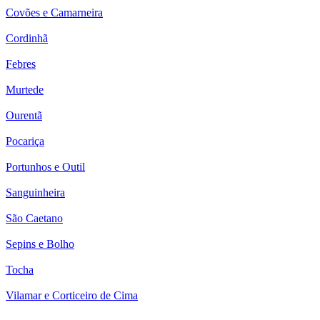
Covões e Camarneira
Cordinhã
Febres
Murtede
Ourentã
Pocariça
Portunhos e Outil
Sanguinheira
São Caetano
Sepins e Bolho
Tocha
Vilamar e Corticeiro de Cima