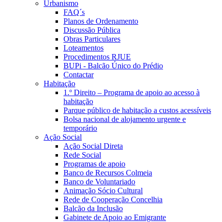
Urbanismo
FAQ´s
Planos de Ordenamento
Discussão Pública
Obras Particulares
Loteamentos
Procedimentos RJUE
BUPi - Balcão Único do Prédio
Contactar
Habitação
1.º Direito – Programa de apoio ao acesso à
habitação
Parque público de habitação a custos acessíveis
Bolsa nacional de alojamento urgente e
temporário
Ação Social
Ação Social Direta
Rede Social
Programas de apoio
Banco de Recursos Colmeia
Banco de Voluntariado
Animação Sócio Cultural
Rede de Cooperação Concelhia
Balcão da Inclusão
Gabinete de Apoio ao Emigrante