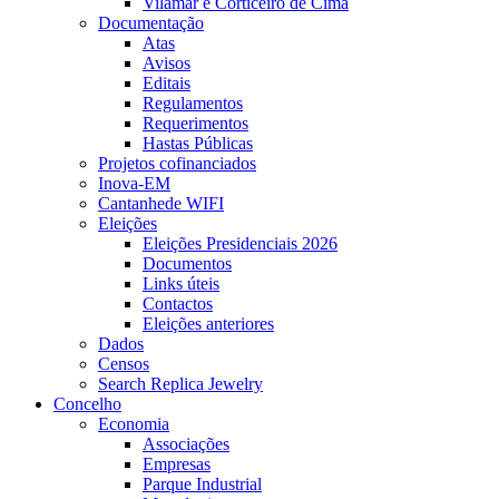
Vilamar e Corticeiro de Cima
Documentação
Atas
Avisos
Editais
Regulamentos
Requerimentos
Hastas Públicas
Projetos cofinanciados
Inova-EM
Cantanhede WIFI
Eleições
Eleições Presidenciais 2026
Documentos
Links úteis
Contactos
Eleições anteriores
Dados
Censos
Search Replica Jewelry
Concelho
Economia
Associações
Empresas
Parque Industrial