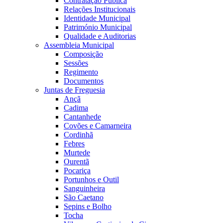
Contratação Pública
Relações Institucionais
Identidade Municipal
Património Municipal
Qualidade e Auditorias
Assembleia Municipal
Composição
Sessões
Regimento
Documentos
Juntas de Freguesia
Ançã
Cadima
Cantanhede
Covões e Camarneira
Cordinhã
Febres
Murtede
Ourentã
Pocariça
Portunhos e Outil
Sanguinheira
São Caetano
Sepins e Bolho
Tocha