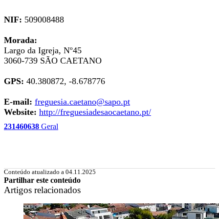
NIF:
509008488
Morada:
Largo da Igreja, Nº45
3060-739 SÃO CAETANO
GPS:
40.380872, -8.678776
E-mail:
freguesia.caetano@sapo.pt
Website:
http://freguesiadesaocaetano.pt/
231460638
Geral
Conteúdo atualizado a 04.11.2025
Partilhar este conteúdo
Artigos relacionados