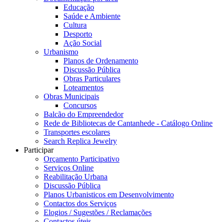
Educação
Saúde e Ambiente
Cultura
Desporto
Ação Social
Urbanismo
Planos de Ordenamento
Discussão Pública
Obras Particulares
Loteamentos
Obras Municipais
Concursos
Balcão do Empreendedor
Rede de Bibliotecas de Cantanhede - Catálogo Online
Transportes escolares
Search Replica Jewelry
Participar
Orçamento Participativo
Serviços Online
Reabilitação Urbana
Discussão Pública
Planos Urbanisticos em Desenvolvimento
Contactos dos Serviços
Elogios / Sugestões / Reclamações
Contactos úteis