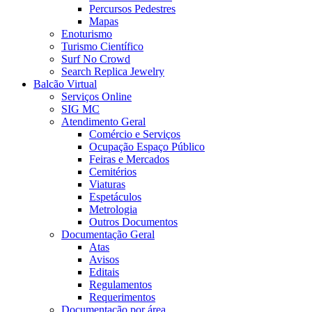
Percursos Pedestres
Mapas
Enoturismo
Turismo Científico
Surf No Crowd
Search Replica Jewelry
Balcão Virtual
Serviços Online
SIG MC
Atendimento Geral
Comércio e Serviços
Ocupação Espaço Público
Feiras e Mercados
Cemitérios
Viaturas
Espetáculos
Metrologia
Outros Documentos
Documentação Geral
Atas
Avisos
Editais
Regulamentos
Requerimentos
Documentação por área