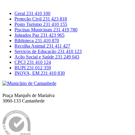
Contactos
Geral
231 410 100
Proteção Civil
231 423 818
Posto Turismo
231 410 155
Piscinas Municipais
231 419 780
Julgados Paz
231 423 965
Biblioteca
231 410 870
Recolha Animal
231 411 427
Serviços de Educação
231 410 123
Ação Social e Saúde
231 249 043
CPCJ
231 410 124
BUPI
231 012 359
INOVA, EM
231 410 830
Município de Cantanhede
Praça Marquês de Marialva
3060-133 Cantanhede
Política da Qualidade