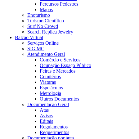
Percursos Pedestres
Mapas
Enoturismo
Turismo Científico
Surf No Crowd
Search Replica Jewelry
Balcão Virtual
Serviços Online
SIG MC
Atendimento Geral
Comércio e Serviços
Ocupação Espaço Público
Feiras e Mercados
Cemitérios
Viaturas
Espetáculos
Metrologia
Outros Documentos
Documentação Geral
Atas
Avisos
Editais
Regulamentos
Requerimentos
Documentação por área