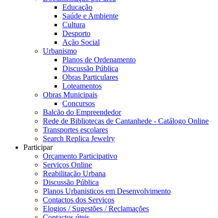
Educação
Saúde e Ambiente
Cultura
Desporto
Ação Social
Urbanismo
Planos de Ordenamento
Discussão Pública
Obras Particulares
Loteamentos
Obras Municipais
Concursos
Balcão do Empreendedor
Rede de Bibliotecas de Cantanhede - Catálogo Online
Transportes escolares
Search Replica Jewelry
Participar
Orçamento Participativo
Serviços Online
Reabilitação Urbana
Discussão Pública
Planos Urbanisticos em Desenvolvimento
Contactos dos Serviços
Elogios / Sugestões / Reclamações
Contactos úteis