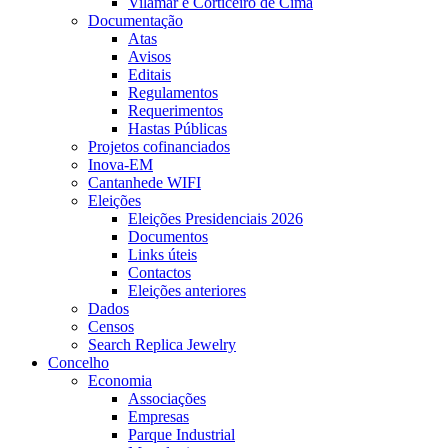
Vilamar e Corticeiro de Cima
Documentação
Atas
Avisos
Editais
Regulamentos
Requerimentos
Hastas Públicas
Projetos cofinanciados
Inova-EM
Cantanhede WIFI
Eleições
Eleições Presidenciais 2026
Documentos
Links úteis
Contactos
Eleições anteriores
Dados
Censos
Search Replica Jewelry
Concelho
Economia
Associações
Empresas
Parque Industrial