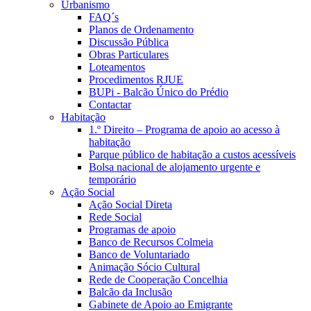
Urbanismo
FAQ´s
Planos de Ordenamento
Discussão Pública
Obras Particulares
Loteamentos
Procedimentos RJUE
BUPi - Balcão Único do Prédio
Contactar
Habitação
1.º Direito – Programa de apoio ao acesso à
habitação
Parque público de habitação a custos acessíveis
Bolsa nacional de alojamento urgente e
temporário
Ação Social
Ação Social Direta
Rede Social
Programas de apoio
Banco de Recursos Colmeia
Banco de Voluntariado
Animação Sócio Cultural
Rede de Cooperação Concelhia
Balcão da Inclusão
Gabinete de Apoio ao Emigrante