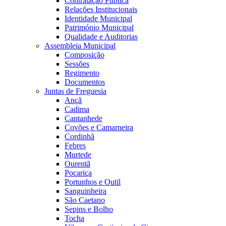
Contratação Pública
Relações Institucionais
Identidade Municipal
Património Municipal
Qualidade e Auditorias
Assembleia Municipal
Composição
Sessões
Regimento
Documentos
Juntas de Freguesia
Ançã
Cadima
Cantanhede
Covões e Camarneira
Cordinhã
Febres
Murtede
Ourentã
Pocariça
Portunhos e Outil
Sanguinheira
São Caetano
Sepins e Bolho
Tocha