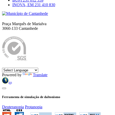
BUPI
231 012 359
INOVA, EM
231 410 830
Município de Cantanhede
Praça Marquês de Marialva
3060-133 Cantanhede
Política da Qualidade
Idioma
Powered by
Translate
[D]
Ferramenta de simulação de daltonismo
Deuteranopia
Protanopia