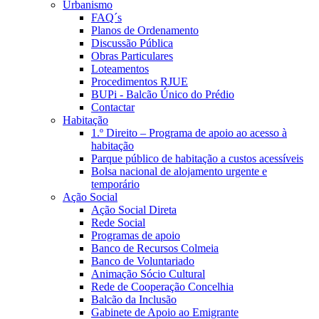
Urbanismo
FAQ´s
Planos de Ordenamento
Discussão Pública
Obras Particulares
Loteamentos
Procedimentos RJUE
BUPi - Balcão Único do Prédio
Contactar
Habitação
1.º Direito – Programa de apoio ao acesso à
habitação
Parque público de habitação a custos acessíveis
Bolsa nacional de alojamento urgente e
temporário
Ação Social
Ação Social Direta
Rede Social
Programas de apoio
Banco de Recursos Colmeia
Banco de Voluntariado
Animação Sócio Cultural
Rede de Cooperação Concelhia
Balcão da Inclusão
Gabinete de Apoio ao Emigrante