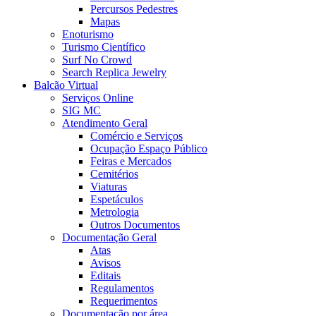
Percursos Pedestres
Mapas
Enoturismo
Turismo Científico
Surf No Crowd
Search Replica Jewelry
Balcão Virtual
Serviços Online
SIG MC
Atendimento Geral
Comércio e Serviços
Ocupação Espaço Público
Feiras e Mercados
Cemitérios
Viaturas
Espetáculos
Metrologia
Outros Documentos
Documentação Geral
Atas
Avisos
Editais
Regulamentos
Requerimentos
Documentação por área