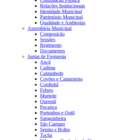
Contratação Pública
Relações Institucionais
Identidade Municipal
Património Municipal
Qualidade e Auditorias
Assembleia Municipal
Composição
Sessões
Regimento
Documentos
Juntas de Freguesia
Ançã
Cadima
Cantanhede
Covões e Camarneira
Cordinhã
Febres
Murtede
Ourentã
Pocariça
Portunhos e Outil
Sanguinheira
São Caetano
Sepins e Bolho
Tocha