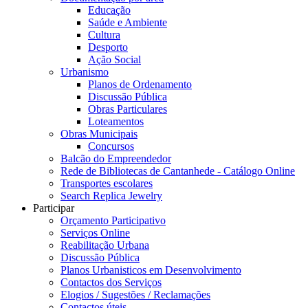
Educação
Saúde e Ambiente
Cultura
Desporto
Ação Social
Urbanismo
Planos de Ordenamento
Discussão Pública
Obras Particulares
Loteamentos
Obras Municipais
Concursos
Balcão do Empreendedor
Rede de Bibliotecas de Cantanhede - Catálogo Online
Transportes escolares
Search Replica Jewelry
Participar
Orçamento Participativo
Serviços Online
Reabilitação Urbana
Discussão Pública
Planos Urbanisticos em Desenvolvimento
Contactos dos Serviços
Elogios / Sugestões / Reclamações
Contactos úteis