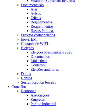
Vilamar e Corticeiro de Cima
Documentação
Atas
Avisos
Editais
Regulamentos
Requerimentos
Hastas Públicas
Projetos cofinanciados
Inova-EM
Cantanhede WIFI
Eleições
Eleições Presidenciais 2026
Documentos
Links úteis
Contactos
Eleições anteriores
Dados
Censos
Search Replica Jewelry
Concelho
Economia
Associações
Empresas
Parque Industrial