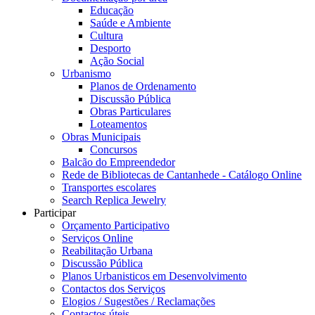
Educação
Saúde e Ambiente
Cultura
Desporto
Ação Social
Urbanismo
Planos de Ordenamento
Discussão Pública
Obras Particulares
Loteamentos
Obras Municipais
Concursos
Balcão do Empreendedor
Rede de Bibliotecas de Cantanhede - Catálogo Online
Transportes escolares
Search Replica Jewelry
Participar
Orçamento Participativo
Serviços Online
Reabilitação Urbana
Discussão Pública
Planos Urbanisticos em Desenvolvimento
Contactos dos Serviços
Elogios / Sugestões / Reclamações
Contactos úteis