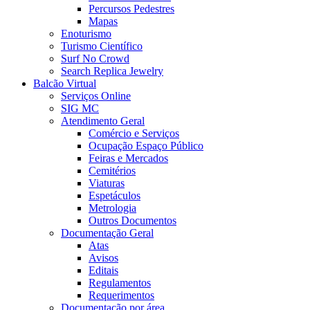
Percursos Pedestres
Mapas
Enoturismo
Turismo Científico
Surf No Crowd
Search Replica Jewelry
Balcão Virtual
Serviços Online
SIG MC
Atendimento Geral
Comércio e Serviços
Ocupação Espaço Público
Feiras e Mercados
Cemitérios
Viaturas
Espetáculos
Metrologia
Outros Documentos
Documentação Geral
Atas
Avisos
Editais
Regulamentos
Requerimentos
Documentação por área