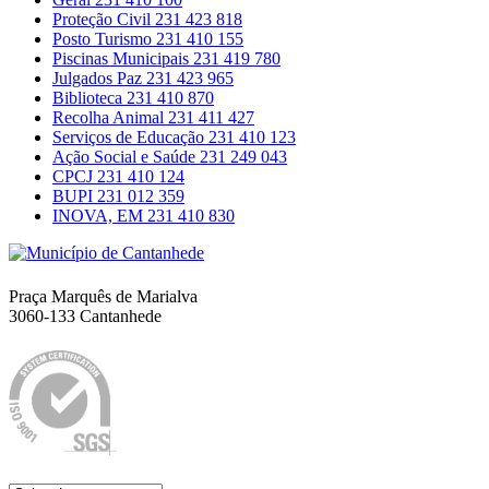
Proteção Civil
231 423 818
Posto Turismo
231 410 155
Piscinas Municipais
231 419 780
Julgados Paz
231 423 965
Biblioteca
231 410 870
Recolha Animal
231 411 427
Serviços de Educação
231 410 123
Ação Social e Saúde
231 249 043
CPCJ
231 410 124
BUPI
231 012 359
INOVA, EM
231 410 830
Município de Cantanhede
Praça Marquês de Marialva
3060-133 Cantanhede
Política da Qualidade
Idioma