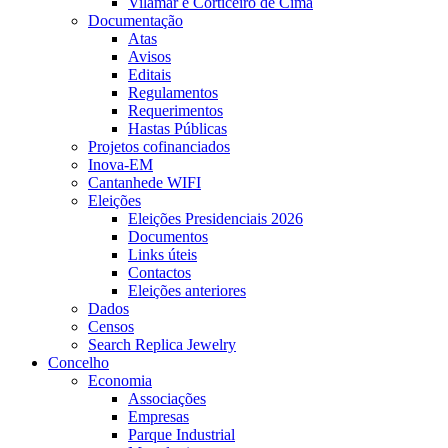
Vilamar e Corticeiro de Cima
Documentação
Atas
Avisos
Editais
Regulamentos
Requerimentos
Hastas Públicas
Projetos cofinanciados
Inova-EM
Cantanhede WIFI
Eleições
Eleições Presidenciais 2026
Documentos
Links úteis
Contactos
Eleições anteriores
Dados
Censos
Search Replica Jewelry
Concelho
Economia
Associações
Empresas
Parque Industrial