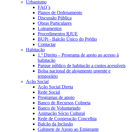
Urbanismo
FAQ´s
Planos de Ordenamento
Discussão Pública
Obras Particulares
Loteamentos
Procedimentos RJUE
BUPi - Balcão Único do Prédio
Contactar
Habitação
1.º Direito – Programa de apoio ao acesso à
habitação
Parque público de habitação a custos acessíveis
Bolsa nacional de alojamento urgente e
temporário
Ação Social
Ação Social Direta
Rede Social
Programas de apoio
Banco de Recursos Colmeia
Banco de Voluntariado
Animação Sócio Cultural
Rede de Cooperação Concelhia
Balcão da Inclusão
Gabinete de Apoio ao Emigrante