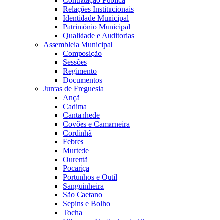
Contratação Pública
Relações Institucionais
Identidade Municipal
Património Municipal
Qualidade e Auditorias
Assembleia Municipal
Composição
Sessões
Regimento
Documentos
Juntas de Freguesia
Ançã
Cadima
Cantanhede
Covões e Camarneira
Cordinhã
Febres
Murtede
Ourentã
Pocariça
Portunhos e Outil
Sanguinheira
São Caetano
Sepins e Bolho
Tocha