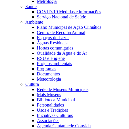
Metrologia
Saúde
COVID-19 Medidas e informações
Serviço Nacional de Saúde
Ambiente
Plano Municipal de Ação Climática
Centro de Recolha Animal
Espaços de Lazer
Águas Residuais
Hortas comunitárias
Qualidade da Água e do Ar
RSU e Higiene
Projetos ambientais
Programas
Documentos
Meteorologia
Cultura
Rede de Museus Municipais
Mais Museus
Biblioteca Municipal
Personalidades
Usos e Tradições
Iniciativas Culturais
Associações
Agenda Cantanhede Convida