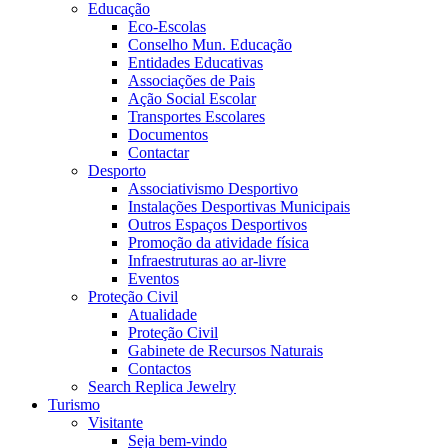
Educação
Eco-Escolas
Conselho Mun. Educação
Entidades Educativas
Associações de Pais
Ação Social Escolar
Transportes Escolares
Documentos
Contactar
Desporto
Associativismo Desportivo
Instalações Desportivas Municipais
Outros Espaços Desportivos
Promoção da atividade física
Infraestruturas ao ar-livre
Eventos
Proteção Civil
Atualidade
Proteção Civil
Gabinete de Recursos Naturais
Contactos
Search Replica Jewelry
Turismo
Visitante
Seja bem-vindo