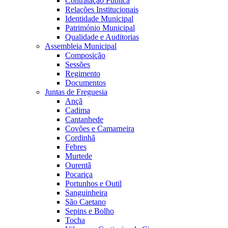
Contratação Pública
Relações Institucionais
Identidade Municipal
Património Municipal
Qualidade e Auditorias
Assembleia Municipal
Composição
Sessões
Regimento
Documentos
Juntas de Freguesia
Ançã
Cadima
Cantanhede
Covões e Camarneira
Cordinhã
Febres
Murtede
Ourentã
Pocariça
Portunhos e Outil
Sanguinheira
São Caetano
Sepins e Bolho
Tocha