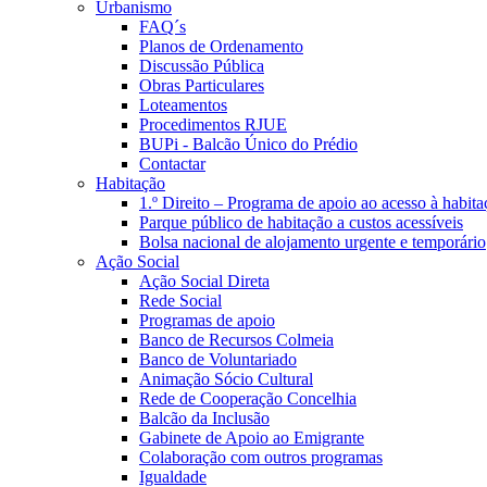
Urbanismo
FAQ´s
Planos de Ordenamento
Discussão Pública
Obras Particulares
Loteamentos
Procedimentos RJUE
BUPi - Balcão Único do Prédio
Contactar
Habitação
1.º Direito – Programa de apoio ao acesso à habita
Parque público de habitação a custos acessíveis
Bolsa nacional de alojamento urgente e temporário
Ação Social
Ação Social Direta
Rede Social
Programas de apoio
Banco de Recursos Colmeia
Banco de Voluntariado
Animação Sócio Cultural
Rede de Cooperação Concelhia
Balcão da Inclusão
Gabinete de Apoio ao Emigrante
Colaboração com outros programas
Igualdade