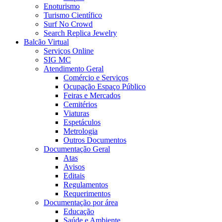
Enoturismo
Turismo Científico
Surf No Crowd
Search Replica Jewelry
Balcão Virtual
Serviços Online
SIG MC
Atendimento Geral
Comércio e Serviços
Ocupação Espaço Público
Feiras e Mercados
Cemitérios
Viaturas
Espetáculos
Metrologia
Outros Documentos
Documentação Geral
Atas
Avisos
Editais
Regulamentos
Requerimentos
Documentação por área
Educação
Saúde e Ambiente