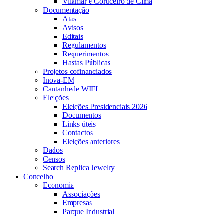
Vilamar e Corticeiro de Cima
Documentação
Atas
Avisos
Editais
Regulamentos
Requerimentos
Hastas Públicas
Projetos cofinanciados
Inova-EM
Cantanhede WIFI
Eleições
Eleições Presidenciais 2026
Documentos
Links úteis
Contactos
Eleições anteriores
Dados
Censos
Search Replica Jewelry
Concelho
Economia
Associações
Empresas
Parque Industrial