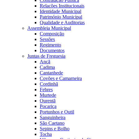
Contratação Pública
Relações Institucionais
Identidade Municipal
Património Municipal
Qualidade e Auditorias
Assembleia Municipal
Composição
Sessões
Regimento
Documentos
Juntas de Freguesia
Ançã
Cadima
Cantanhede
Covões e Camarneira
Cordinhã
Febres
Murtede
Ourentã
Pocariça
Portunhos e Outil
Sanguinheira
São Caetano
Sepins e Bolho
Tocha