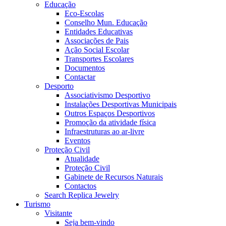
Educação
Eco-Escolas
Conselho Mun. Educação
Entidades Educativas
Associações de Pais
Ação Social Escolar
Transportes Escolares
Documentos
Contactar
Desporto
Associativismo Desportivo
Instalações Desportivas Municipais
Outros Espaços Desportivos
Promoção da atividade física
Infraestruturas ao ar-livre
Eventos
Proteção Civil
Atualidade
Proteção Civil
Gabinete de Recursos Naturais
Contactos
Search Replica Jewelry
Turismo
Visitante
Seja bem-vindo