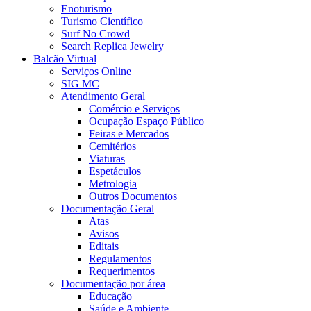
Enoturismo
Turismo Científico
Surf No Crowd
Search Replica Jewelry
Balcão Virtual
Serviços Online
SIG MC
Atendimento Geral
Comércio e Serviços
Ocupação Espaço Público
Feiras e Mercados
Cemitérios
Viaturas
Espetáculos
Metrologia
Outros Documentos
Documentação Geral
Atas
Avisos
Editais
Regulamentos
Requerimentos
Documentação por área
Educação
Saúde e Ambiente