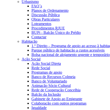
Urbanismo
FAQ´s
Planos de Ordenamento
Discussão Pública
Obras Particulares
Loteamentos
Procedimentos RJUE
BUPi - Balcão Único do Prédio
Contactar
Habitação
1.º Direito – Programa de apoio ao acesso à habita
Parque público de habitação a custos acessíveis
Bolsa nacional de alojamento urgente e temporário
Ação Social
Ação Social Direta
Rede Social
Programas de apoio
Banco de Recursos Colmeia
Banco de Voluntariado
Animação Sócio Cultural
Rede de Cooperação Concelhia
Balcão da Inclusão
Gabinete de Apoio ao Emigrante
Colaboração com outros programas
Igualdade