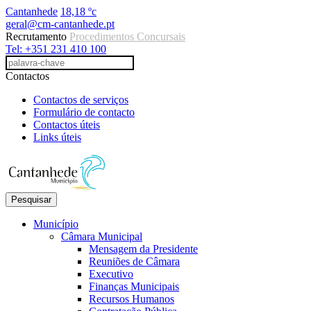
Cantanhede
18,18 ºc
geral@cm-cantanhede.pt
Recrutamento
Procedimentos Concursais
Tel: +351 231 410 100
Contactos
Contactos de serviços
Formulário de contacto
Contactos úteis
Links úteis
Pesquisar
Município
Câmara Municipal
Mensagem da Presidente
Reuniões de Câmara
Executivo
Finanças Municipais
Recursos Humanos