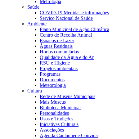
Metrologia
Saúde
COVID-19 Medidas e informações
Serviço Nacional de Saúde
Ambiente
Plano Municipal de Ação Climática
Centro de Recolha Animal
Espaços de Lazer
Águas Residuais
Hortas comunitárias
Qualidade da Água e do Ar
RSU e Higiene
Projetos ambientais
Programas
Documentos
Meteorologia
Cultura
Rede de Museus Municipais
Mais Museus
Biblioteca Municipal
Personalidades
Usos e Tradições
Iniciativas Culturais
Associações
Agenda Cantanhede Convida