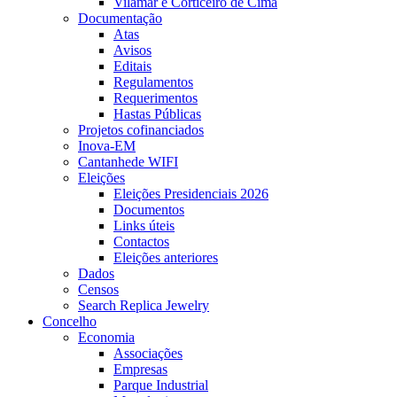
Vilamar e Corticeiro de Cima
Documentação
Atas
Avisos
Editais
Regulamentos
Requerimentos
Hastas Públicas
Projetos cofinanciados
Inova-EM
Cantanhede WIFI
Eleições
Eleições Presidenciais 2026
Documentos
Links úteis
Contactos
Eleições anteriores
Dados
Censos
Search Replica Jewelry
Concelho
Economia
Associações
Empresas
Parque Industrial