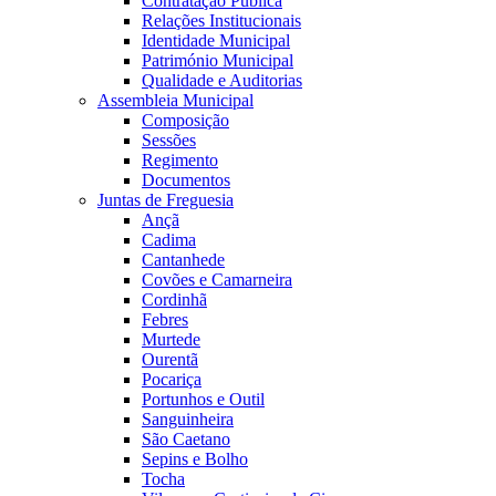
Contratação Pública
Relações Institucionais
Identidade Municipal
Património Municipal
Qualidade e Auditorias
Assembleia Municipal
Composição
Sessões
Regimento
Documentos
Juntas de Freguesia
Ançã
Cadima
Cantanhede
Covões e Camarneira
Cordinhã
Febres
Murtede
Ourentã
Pocariça
Portunhos e Outil
Sanguinheira
São Caetano
Sepins e Bolho
Tocha