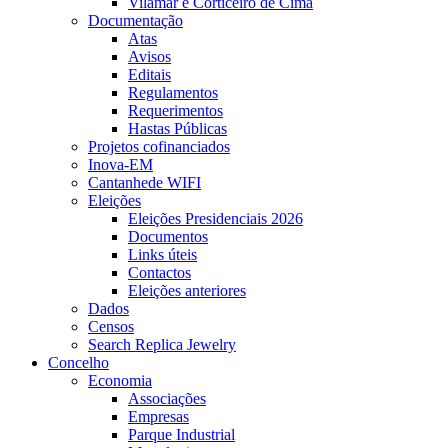
Vilamar e Corticeiro de Cima
Documentação
Atas
Avisos
Editais
Regulamentos
Requerimentos
Hastas Públicas
Projetos cofinanciados
Inova-EM
Cantanhede WIFI
Eleições
Eleições Presidenciais 2026
Documentos
Links úteis
Contactos
Eleições anteriores
Dados
Censos
Search Replica Jewelry
Concelho
Economia
Associações
Empresas
Parque Industrial