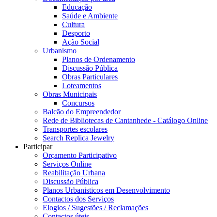
Educação
Saúde e Ambiente
Cultura
Desporto
Ação Social
Urbanismo
Planos de Ordenamento
Discussão Pública
Obras Particulares
Loteamentos
Obras Municipais
Concursos
Balcão do Empreendedor
Rede de Bibliotecas de Cantanhede - Catálogo Online
Transportes escolares
Search Replica Jewelry
Participar
Orçamento Participativo
Serviços Online
Reabilitação Urbana
Discussão Pública
Planos Urbanisticos em Desenvolvimento
Contactos dos Serviços
Elogios / Sugestões / Reclamações
Contactos úteis