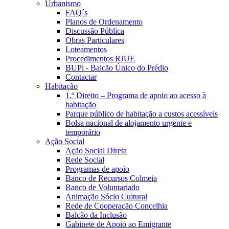
Urbanismo
FAQ´s
Planos de Ordenamento
Discussão Pública
Obras Particulares
Loteamentos
Procedimentos RJUE
BUPi - Balcão Único do Prédio
Contactar
Habitação
1.º Direito – Programa de apoio ao acesso à
habitação
Parque público de habitação a custos acessíveis
Bolsa nacional de alojamento urgente e
temporário
Ação Social
Ação Social Direta
Rede Social
Programas de apoio
Banco de Recursos Colmeia
Banco de Voluntariado
Animação Sócio Cultural
Rede de Cooperação Concelhia
Balcão da Inclusão
Gabinete de Apoio ao Emigrante