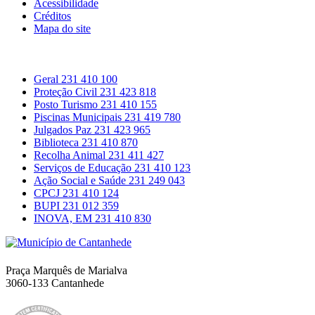
Acessibilidade
Créditos
Mapa do site
Contactos
Geral
231 410 100
Proteção Civil
231 423 818
Posto Turismo
231 410 155
Piscinas Municipais
231 419 780
Julgados Paz
231 423 965
Biblioteca
231 410 870
Recolha Animal
231 411 427
Serviços de Educação
231 410 123
Ação Social e Saúde
231 249 043
CPCJ
231 410 124
BUPI
231 012 359
INOVA, EM
231 410 830
Município de Cantanhede
Praça Marquês de Marialva
3060-133 Cantanhede
Política da Qualidade