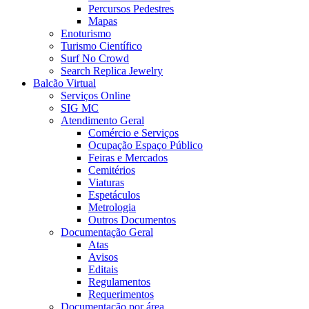
Percursos Pedestres
Mapas
Enoturismo
Turismo Científico
Surf No Crowd
Search Replica Jewelry
Balcão Virtual
Serviços Online
SIG MC
Atendimento Geral
Comércio e Serviços
Ocupação Espaço Público
Feiras e Mercados
Cemitérios
Viaturas
Espetáculos
Metrologia
Outros Documentos
Documentação Geral
Atas
Avisos
Editais
Regulamentos
Requerimentos
Documentação por área