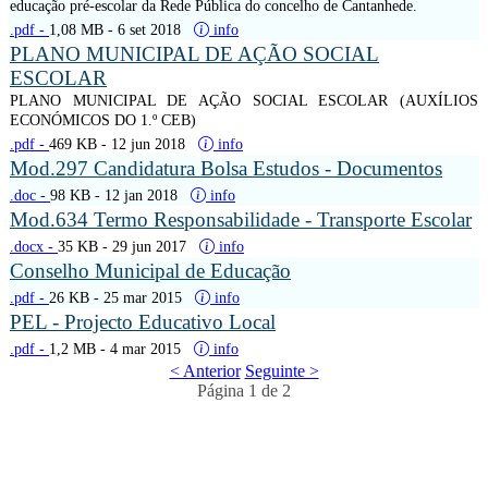
educação pré-escolar da Rede Pública do concelho de Cantanhede.
.pdf -
1,08 MB
- 6 set 2018
info
PLANO MUNICIPAL DE AÇÃO SOCIAL
ESCOLAR
PLANO MUNICIPAL DE AÇÃO SOCIAL ESCOLAR (AUXÍLIOS
ECONÓMICOS DO 1.º CEB)
.pdf -
469 KB
- 12 jun 2018
info
Mod.297 Candidatura Bolsa Estudos - Documentos
.doc -
98 KB
- 12 jan 2018
info
Mod.634 Termo Responsabilidade - Transporte Escolar
.docx -
35 KB
- 29 jun 2017
info
Conselho Municipal de Educação
.pdf -
26 KB
- 25 mar 2015
info
PEL - Projecto Educativo Local
.pdf -
1,2 MB
- 4 mar 2015
info
< Anterior
Seguinte >
Página 1 de 2