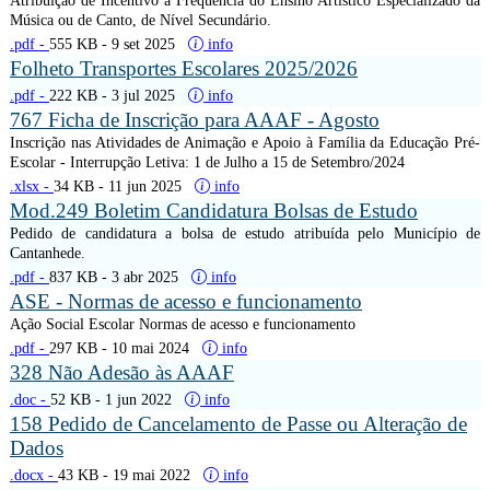
Música ou de Canto, de Nível Secundário.
.pdf -
555 KB
- 9 set 2025
info
Folheto Transportes Escolares 2025/2026
.pdf -
222 KB
- 3 jul 2025
info
767 Ficha de Inscrição para AAAF - Agosto
Inscrição nas Atividades de Animação e Apoio à Família da Educação Pré-
Escolar - Interrupção Letiva: 1 de Julho a 15 de Setembro/2024
.xlsx -
34 KB
- 11 jun 2025
info
Mod.249 Boletim Candidatura Bolsas de Estudo
Pedido de candidatura a bolsa de estudo atribuída pelo Município de
Cantanhede.
.pdf -
837 KB
- 3 abr 2025
info
ASE - Normas de acesso e funcionamento
Ação Social Escolar Normas de acesso e funcionamento
.pdf -
297 KB
- 10 mai 2024
info
328 Não Adesão às AAAF
.doc -
52 KB
- 1 jun 2022
info
158 Pedido de Cancelamento de Passe ou Alteração de
Dados
.docx -
43 KB
- 19 mai 2022
info