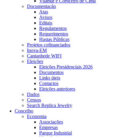
Vilamar e Corticeiro de Cima
Documentação
Atas
Avisos
Editais
Regulamentos
Requerimentos
Hastas Públicas
Projetos cofinanciados
Inova-EM
Cantanhede WIFI
Eleições
Eleições Presidenciais 2026
Documentos
Links úteis
Contactos
Eleições anteriores
Dados
Censos
Search Replica Jewelry
Concelho
Economia
Associações
Empresas
Parque Industrial