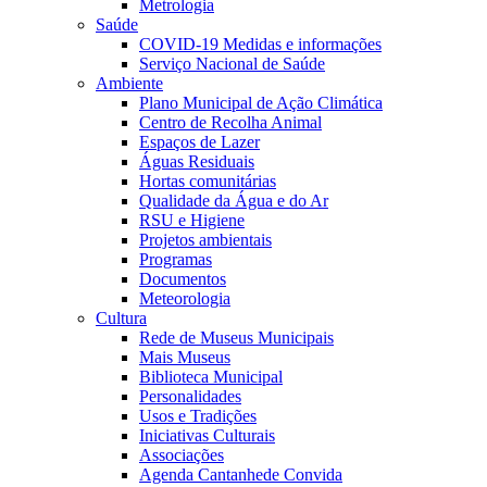
Metrologia
Saúde
COVID-19 Medidas e informações
Serviço Nacional de Saúde
Ambiente
Plano Municipal de Ação Climática
Centro de Recolha Animal
Espaços de Lazer
Águas Residuais
Hortas comunitárias
Qualidade da Água e do Ar
RSU e Higiene
Projetos ambientais
Programas
Documentos
Meteorologia
Cultura
Rede de Museus Municipais
Mais Museus
Biblioteca Municipal
Personalidades
Usos e Tradições
Iniciativas Culturais
Associações
Agenda Cantanhede Convida