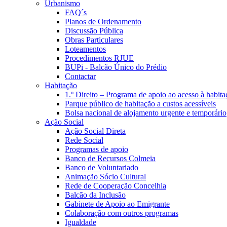
Urbanismo
FAQ´s
Planos de Ordenamento
Discussão Pública
Obras Particulares
Loteamentos
Procedimentos RJUE
BUPi - Balcão Único do Prédio
Contactar
Habitação
1.º Direito – Programa de apoio ao acesso à habita
Parque público de habitação a custos acessíveis
Bolsa nacional de alojamento urgente e temporário
Ação Social
Ação Social Direta
Rede Social
Programas de apoio
Banco de Recursos Colmeia
Banco de Voluntariado
Animação Sócio Cultural
Rede de Cooperação Concelhia
Balcão da Inclusão
Gabinete de Apoio ao Emigrante
Colaboração com outros programas
Igualdade