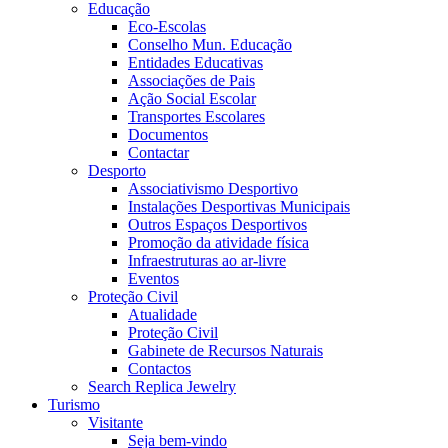
Educação
Eco-Escolas
Conselho Mun. Educação
Entidades Educativas
Associações de Pais
Ação Social Escolar
Transportes Escolares
Documentos
Contactar
Desporto
Associativismo Desportivo
Instalações Desportivas Municipais
Outros Espaços Desportivos
Promoção da atividade física
Infraestruturas ao ar-livre
Eventos
Proteção Civil
Atualidade
Proteção Civil
Gabinete de Recursos Naturais
Contactos
Search Replica Jewelry
Turismo
Visitante
Seja bem-vindo