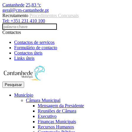
Cantanhede
25,83 ºc
geral@cm-cantanhede.pt
Recrutamento
Procedimentos Concursais
Tel: +351 231 410 100
Contactos
Contactos de serviços
Formulário de contacto
Contactos úteis
Links úteis
Pesquisar
Município
Câmara Municipal
Mensagem da Presidente
Reuniões de Câmara
Executivo
Finanças Municipais
Recursos Humanos