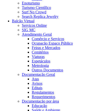
Enoturismo
Turismo Científico
Surf No Crowd
Search Replica Jewelry
Balcão Virtual
Serviços Online
SIG MC
Atendimento Geral
Comércio e Serviços
Ocupação Espaço Público
Feiras e Mercados
Cemitérios
Viaturas
Espetáculos
Metrologia
Outros Documentos
Documentação Geral
Atas
Avisos
Editais
Regulamentos
Requerimentos
Documentação por área
Educação
Saúde e Ambiente