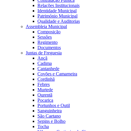
Contratação Pública
Relações Institucionais
Identidade Municipal
Património Municipal
Qualidade e Auditorias
Assembleia Municipal
Composição
Sessões
Regimento
Documentos
Juntas de Freguesia
Ançã
Cadima
Cantanhede
Covões e Camarneira
Cordinhã
Febres
Murtede
Ourentã
Pocariça
Portunhos e Outil
Sanguinheira
São Caetano
Sepins e Bolho
Tocha